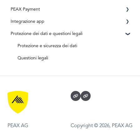
PEAX Payment
Documenti originali
Cassetta postale
Integrazione app
Ingressi digitali
Fatture
Conto transazioni
Protezione dei dati e questioni legali
Archivio
Conto bancario
Integrazione di app: Accounto
Integrazione di app: Topal
Protezione e sicurezza dei dati
App-Integration: Bexio
Questioni legali
PEAX AG
Copyright © 2026, PEAX AG