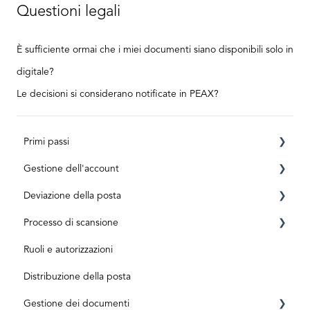
Questioni legali
È sufficiente ormai che i miei documenti siano disponibili solo in
digitale?
Le decisioni si considerano notificate in PEAX?
Primi passi
Gestione dell'account
Requisiti
Deviazione della posta
Registrazione
Conto privato
Processo di scansione
ID level
Business Account
Prima dell'attivazione
Ruoli e autorizzazioni
Aktivierungscode
Dopo l'attivazione
Posta in arrivo e scansione
Distribuzione della posta
Abbonamenti e costi
Elaborazione dei documenti
Gestione dei documenti
Spedizioni speciali