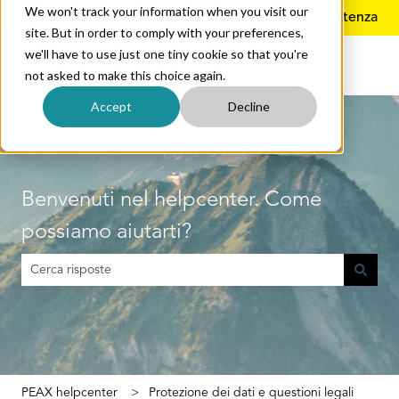
We won't track your information when you visit our
Italiano
Mostra sottomenu per le traduzioni
Ulteriore assistenza
site. But in order to comply with your preferences,
we'll have to use just one tiny cookie so that you're
not asked to make this choice again.
Accept
Decline
Benvenuti nel helpcenter. Come
possiamo aiutarti?
Non sono presenti suggerimenti perché il campo di ricerca è vuoto
PEAX helpcenter
Protezione dei dati e questioni legali