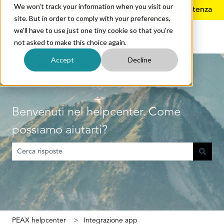
We won't track your information when you visit our
Italiano
Mostra sottomenu per le traduzioni
Ulteriore assistenza
site. But in order to comply with your preferences,
we'll have to use just one tiny cookie so that you're
not asked to make this choice again.
Accept
Decline
Benvenuti nel helpcenter. Come
possiamo aiutarti?
Non sono presenti suggerimenti perché il campo di ricerca è vuoto
PEAX helpcenter
Integrazione app