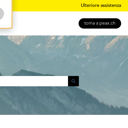
Ulteriore assistenza
torna a peax.ch