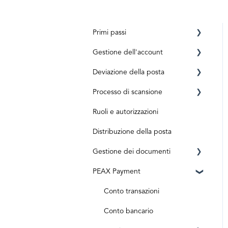
Primi passi
Gestione dell'account
Requisiti
Deviazione della posta
Registrazione
Conto privato
Processo di scansione
ID level
Business Account
Prima dell'attivazione
Ruoli e autorizzazioni
Aktivierungscode
Dopo l'attivazione
Posta in arrivo e scansione
Distribuzione della posta
Abbonamenti e costi
Elaborazione dei documenti
Gestione dei documenti
Spedizioni speciali
PEAX Payment
Documenti originali
Cassetta postale
Ingressi digitali
Fatture
Conto transazioni
Archivio
Conto bancario