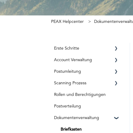
PEAX Helpcenter
Dokumentenverwalt
Erste Schritte
Account Verwaltung
Registrierung
Postumleitung
ID Level
Privat Account
Scanning Prozess
Aktivierungscode
Business Account
Vor der Aktivierung
Rollen und Berechtigungen
Abos und Kosten
Nach der Aktivierung
Posteingang & Scanning
Postverteilung
Dokumentverarbeitung
Dokumentenverwaltung
Spezielle Sendungen
Originaldokumente
Briefkasten