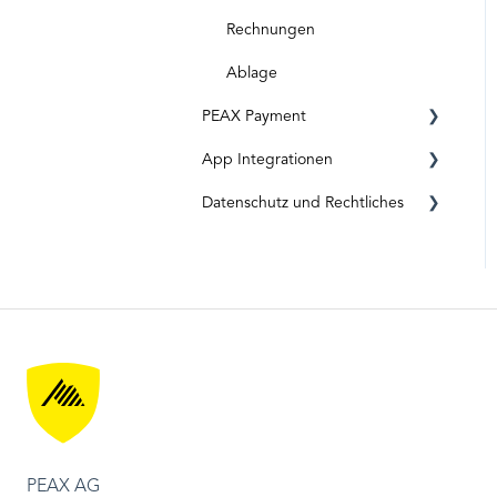
Digitale Eingänge
Rechnungen
Ablage
PEAX Payment
App Integrationen
Transaktionskonto
Datenschutz und Rechtliches
Bankkonto
App-Integration: Accounto
App-Integration: Topal
Datenschutz und
Datensicherheit
App-Integration: Bexio
Rechtliches
PEAX AG