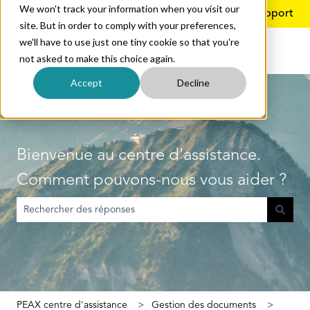
We won't track your information when you visit our
Français
Afficher le sous-menu pour les traductions
Plus de support
site. But in order to comply with your preferences,
we'll have to use just one tiny cookie so that you're
not asked to make this choice again.
Accept
Decline
Bienvenue au centre d'assistance.
Comment pouvons-nous vous aider ?
Il n'y a aucune suggestion car le champ de recherche est vide.
PEAX centre d'assistance
Gestion des documents