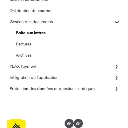
Distribution du courrier
Abonnements et tarifs
Traitement des documents
Gestion des documents
Envois spéciaux
Documents originaux
Boîte aux lettres
Entrées numériques
Factures
Archives
PEAX Payment
Intégration de l'application
Compte de transaction
Protection des données et questions juridiques
Compte bancaire
Intégration d'applications : Accounto
Intégration d'applications : Topal
Protection et sécurité des données
App-Integration: Bexio
Informations juridiques