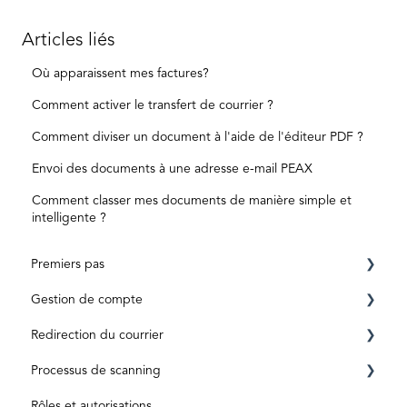
Articles liés
Où apparaissent mes factures?
Comment activer le transfert de courrier ?
Comment diviser un document à l'aide de l'éditeur PDF ?
Envoi des documents à une adresse e-mail PEAX
Comment classer mes documents de manière simple et
intelligente ?
Premiers pas
Gestion de compte
Conditions préalables
Redirection du courrier
Inscription
Compte privé
Processus de scanning
ID level
Business Account
Avant l'activation
Rôles et autorisations
Aktivierungscode
Après activation
Boîte de réception et numérisation