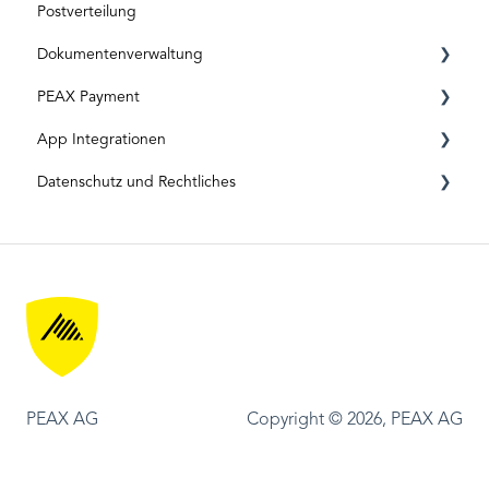
Postverteilung
Dokumentverarbeitung
Dokumentenverwaltung
Spezielle Sendungen
PEAX Payment
Originaldokumente
Briefkasten
App Integrationen
Digitale Eingänge
Rechnungen
Transaktionskonto
Datenschutz und Rechtliches
Ablage
Bankkonto
App-Integration: Accounto
App-Integration: Topal
Datenschutz und Datensicherheit
App-Integration: Bexio
Rechtliches
PEAX AG
Copyright © 2026, PEAX AG