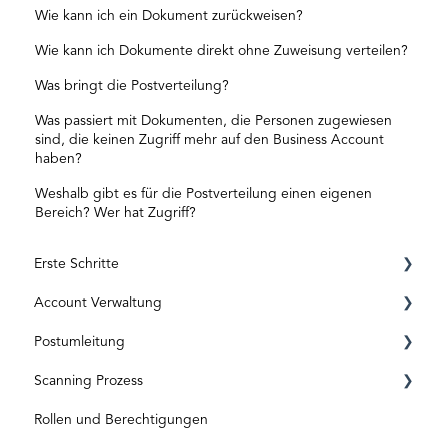
Wie kann ich ein Dokument zurückweisen?
Wie kann ich Dokumente direkt ohne Zuweisung verteilen?
Was bringt die Postverteilung?
Was passiert mit Dokumenten, die Personen zugewiesen
sind, die keinen Zugriff mehr auf den Business Account
haben?
Weshalb gibt es für die Postverteilung einen eigenen
Bereich? Wer hat Zugriff?
Erste Schritte
Account Verwaltung
Registrierung
Postumleitung
ID Level
Privat Account
Scanning Prozess
Aktivierungscode
Business Account
Vor der Aktivierung
Rollen und Berechtigungen
Abos und Kosten
Nach der Aktivierung
Posteingang & Scanning