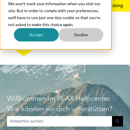
We won't track your information when you visit our
Deutsch
Untermenü für Übersetzungen anzeigen
Mehr Unterstützung
site. But in order to comply with your preferences,
we'll have to use just one tiny cookie so that you're
not asked to make this choice again.
Accept
Decline
Willkommen im PEAX Helpcenter.
Wie können wir dich unterstützen?
Es gibt keine Vorschläge, da das Suchfeld leer ist.