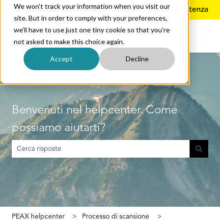
We won't track your information when you visit our
Italiano
Mostra sottomenu per le traduzioni
Ulteriore assistenza
site. But in order to comply with your preferences,
we'll have to use just one tiny cookie so that you're
not asked to make this choice again.
Accept
Decline
Benvenuti nel helpcenter. Come
possiamo aiutarti?
Non sono presenti suggerimenti perché il campo di ricerca è vuoto
PEAX helpcenter
Processo di scansione