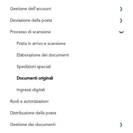
Gestione dell'account
Requisiti
Deviazione della posta
Registrazione
Conto privato
Processo di scansione
ID level
Business Account
Prima dell'attivazione
Aktivierungscode
Dopo l'attivazione
Posta in arrivo e scansione
Abbonamenti e costi
Elaborazione dei documenti
Spedizioni speciali
Documenti originali
Ingressi digitali
Ruoli e autorizzazioni
Distribuzione della posta
Gestione dei documenti