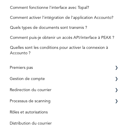
Comment fonctionne l'interface avec Topal?
Comment activer l'intégration de l'application Accounto?
Quels types de documents sont transmis ?
Comment puis-je obtenir un accès API/interface à PEAX ?
Quelles sont les conditions pour activer la connexion à
Accounto ?
Premiers pas
Gestion de compte
Conditions préalables
Redirection du courrier
Inscription
Compte privé
Processus de scanning
ID level
Business Account
Avant l'activation
Rôles et autorisations
Aktivierungscode
Après activation
Boîte de réception et numérisation
Distribution du courrier
Abonnements et tarifs
Traitement des documents