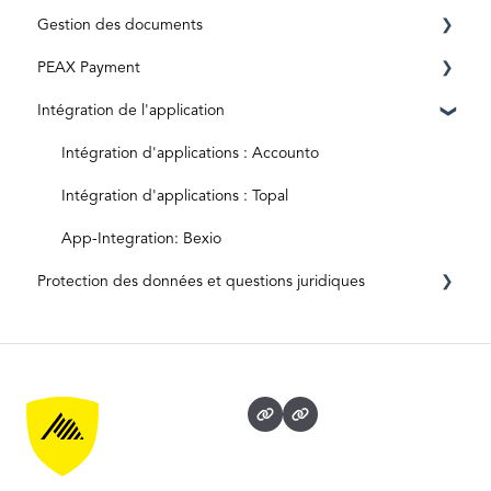
Gestion des documents
Envois spéciaux
PEAX Payment
Documents originaux
Boîte aux lettres
Intégration de l'application
Entrées numériques
Factures
Compte de transaction
Archives
Compte bancaire
Intégration d'applications : Accounto
Intégration d'applications : Topal
App-Integration: Bexio
Protection des données et questions juridiques
Protection et sécurité des données
Informations juridiques