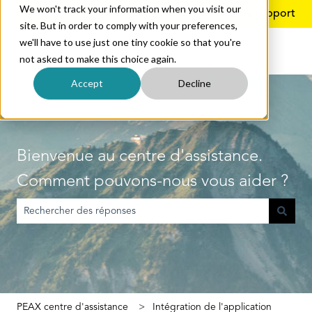
We won't track your information when you visit our
Français
Afficher le sous-menu pour les traductions
Plus de support
site. But in order to comply with your preferences,
we'll have to use just one tiny cookie so that you're
not asked to make this choice again.
Accept
Decline
Bienvenue au centre d'assistance.
Comment pouvons-nous vous aider ?
Il n'y a aucune suggestion car le champ de recherche est vide.
PEAX centre d'assistance
Intégration de l'application