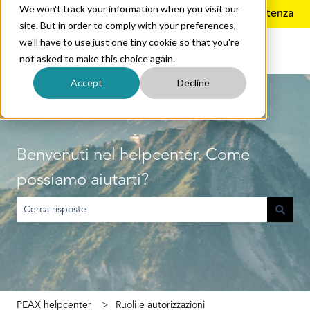
We won't track your information when you visit our
Italiano
Mostra sottomenu per le traduzioni
Ulteriore assistenza
site. But in order to comply with your preferences,
we'll have to use just one tiny cookie so that you're
not asked to make this choice again.
Accept
Decline
Benvenuti nel helpcenter. Come
possiamo aiutarti?
Non sono presenti suggerimenti perché il campo di ricerca è vuoto
PEAX helpcenter
Ruoli e autorizzazioni