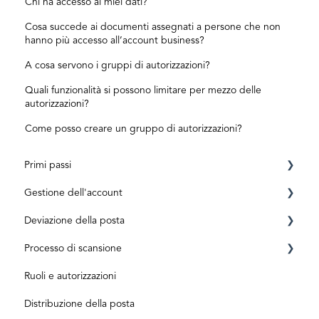
Chi ha accesso ai miei dati?
Cosa succede ai documenti assegnati a persone che non
hanno più accesso all’account business?
A cosa servono i gruppi di autorizzazioni?
Quali funzionalità si possono limitare per mezzo delle
autorizzazioni?
Come posso creare un gruppo di autorizzazioni?
Primi passi
Gestione dell'account
Requisiti
Deviazione della posta
Registrazione
Conto privato
Processo di scansione
ID level
Business Account
Prima dell'attivazione
Ruoli e autorizzazioni
Aktivierungscode
Dopo l'attivazione
Posta in arrivo e scansione
Distribuzione della posta
Abbonamenti e costi
Elaborazione dei documenti