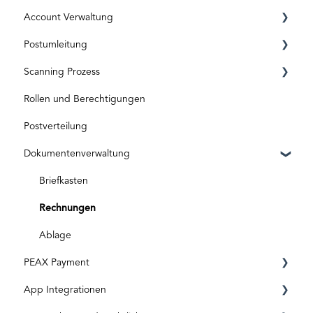
Account Verwaltung
Registrierung
Postumleitung
ID Level
Privat Account
Scanning Prozess
Aktivierungscode
Business Account
Vor der Aktivierung
Rollen und Berechtigungen
Abos und Kosten
Nach der Aktivierung
Posteingang & Scanning
Postverteilung
Dokumentverarbeitung
Dokumentenverwaltung
Spezielle Sendungen
Originaldokumente
Briefkasten
Digitale Eingänge
Rechnungen
Ablage
PEAX Payment
App Integrationen
Transaktionskonto