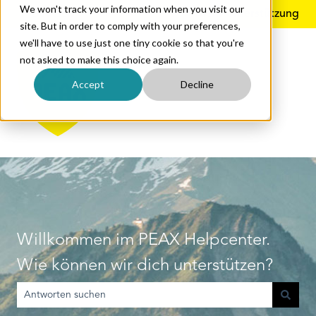
We won't track your information when you visit our
Deutsch
Untermenü für Übersetzungen anzeigen
Mehr Unterstützung
site. But in order to comply with your preferences,
we'll have to use just one tiny cookie so that you're
not asked to make this choice again.
Accept
Decline
Willkommen im PEAX Helpcenter.
Wie können wir dich unterstützen?
Es gibt keine Vorschläge, da das Suchfeld leer ist.