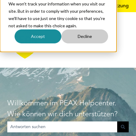
We won't track your information when you visit our
Deutsch
Untermenü für Übersetzungen anzeigen
Mehr Unterstützung
site. But in order to comply with your preferences,
we'll have to use just one tiny cookie so that you're
not asked to make this choice again.
Accept
Decline
Willkommen im PEAX Helpcenter.
Wie können wir dich unterstützen?
Es gibt keine Vorschläge, da das Suchfeld leer ist.