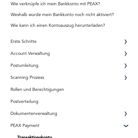
Wie verknüpfe ich mein Bankkonto mit PEAX?
Weshalb wurde mein Bankkonto noch nicht aktiviert?
Wie kann ich einen Kontoauszug herunterladen?
Erste Schritte
Account Verwaltung
Registrierung
Postumleitung
ID Level
Privat Account
Scanning Prozess
Aktivierungscode
Business Account
Vor der Aktivierung
Rollen und Berechtigungen
Abos und Kosten
Nach der Aktivierung
Posteingang & Scanning
Postverteilung
Dokumentverarbeitung
Dokumentenverwaltung
Spezielle Sendungen
PEAX Payment
Originaldokumente
Briefkasten
Digitale Eingänge
Rechnungen
Transaktionskonto