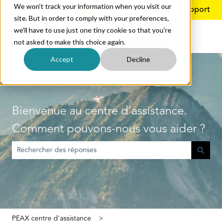
We won't track your information when you visit our
Français
Afficher le sous-menu pour les traductions
Plus de support
site. But in order to comply with your preferences,
we'll have to use just one tiny cookie so that you're
not asked to make this choice again.
Accept
Decline
Bienvenue au centre d'assistance.
Comment pouvons-nous vous aider ?
Il n'y a aucune suggestion car le champ de recherche est vide.
PEAX centre d'assistance