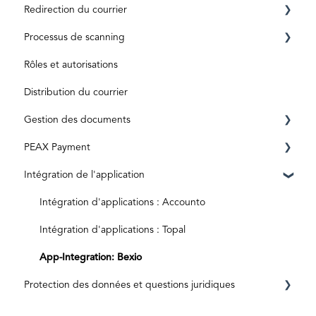
Redirection du courrier
Inscription
Compte privé
Processus de scanning
ID level
Business Account
Avant l'activation
Rôles et autorisations
Aktivierungscode
Après activation
Boîte de réception et numérisation
Distribution du courrier
Abonnements et tarifs
Traitement des documents
Gestion des documents
Envois spéciaux
PEAX Payment
Documents originaux
Boîte aux lettres
Intégration de l'application
Entrées numériques
Factures
Compte de transaction
Archives
Compte bancaire
Intégration d'applications : Accounto
Intégration d'applications : Topal
App-Integration: Bexio
Protection des données et questions juridiques
Protection et sécurité des données